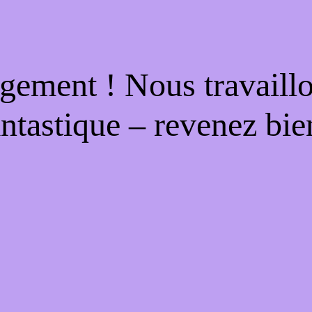
gement ! Nous travaill
antastique – revenez bien