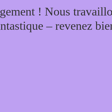
gement ! Nous travaill
antastique – revenez bien