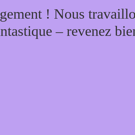
gement ! Nous travaill
antastique – revenez bien