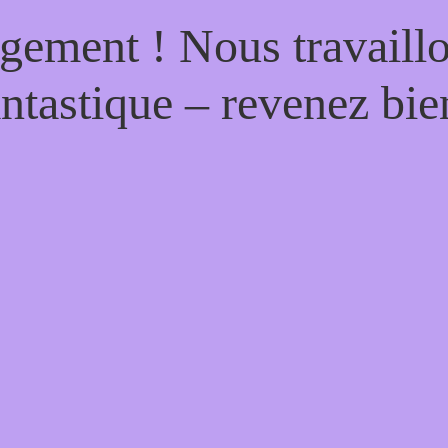
gement ! Nous travaill
antastique – revenez bien