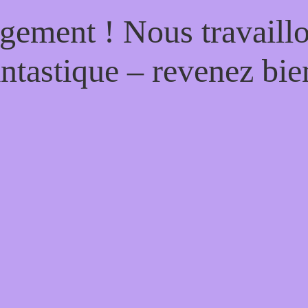
gement ! Nous travaill
antastique – revenez bien