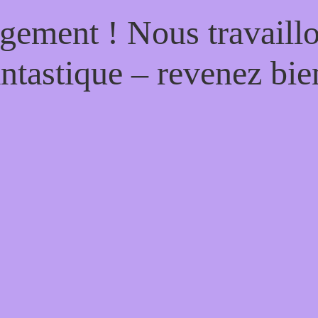
gement ! Nous travaill
antastique – revenez bien