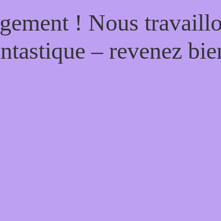
gement ! Nous travaill
antastique – revenez bien