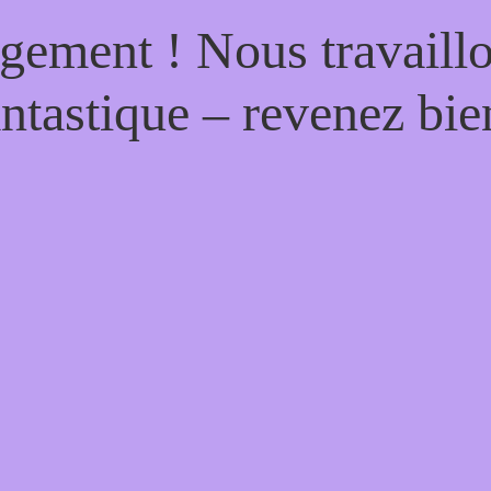
gement ! Nous travaill
antastique – revenez bien