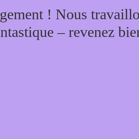
gement ! Nous travaill
antastique – revenez bien